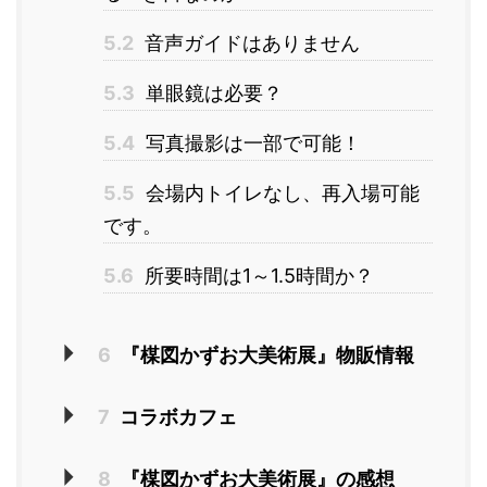
5.2
音声ガイドはありません
5.3
単眼鏡は必要？
5.4
写真撮影は一部で可能！
5.5
会場内トイレなし、再入場可能
です。
5.6
所要時間は1～1.5時間か？
6
『楳図かずお大美術展』物販情報
7
コラボカフェ
8
『楳図かずお大美術展』の感想