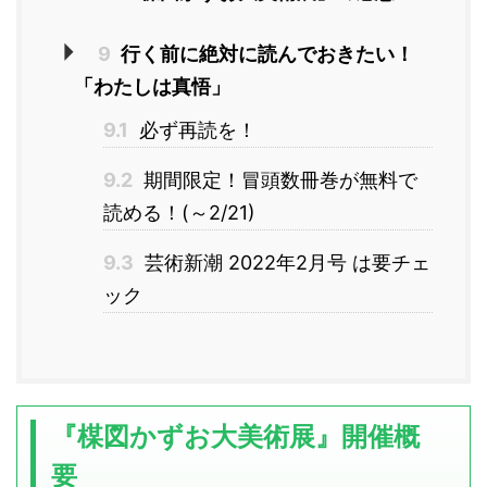
9
行く前に絶対に読んでおきたい！
「わたしは真悟」
9.1
必ず再読を！
9.2
期間限定！冒頭数冊巻が無料で
読める！(～2/21)
9.3
芸術新潮 2022年2月号 は要チェ
ック
『楳図かずお大美術展』開催概
要