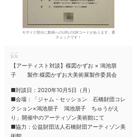
モザイク部分に動画へのURLのQRコードがあります。要
チェックです！
【アーティスト対談】楳図かずお × 鴻池朋
子 製作:楳図かずお大美術展製作委員会
■対談日：2020年10月5日（月）
■会場：「ジャム・セッション 石橋財団コレ
クション×鴻池朋子 鴻池朋子 ちゅうがえ
り」開催中のアーティゾン美術館にて
■協力：公益財団法人石橋財団アーティゾン美
術館