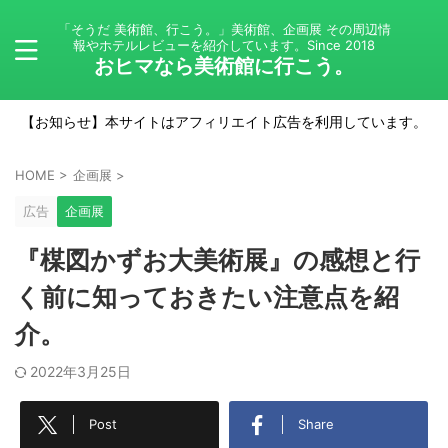
「そうだ 美術館、行こう。」美術館、企画展 その周辺情
報やホテルレビューを紹介しています。Since 2018
おヒマなら美術館に行こう。
【お知らせ】本サイトはアフィリエイト広告を利用しています。
HOME
>
企画展
>
広告
企画展
『楳図かずお大美術展』の感想と行
く前に知っておきたい注意点を紹
介。
2022年3月25日
Post
Share