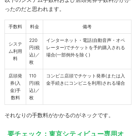
ったのだと思われます。
手数料
料金
備考
220
インターネット・電話(自動音声・オペ
システ
円(税
レーター)でチケットを予約購入される
ム利用
込)／
場合(一部例外を除く)
料
枚
店頭発
110
コンビニ店頭でチケット発券(または入
券(入
円(税
金手続きにコンビニを利用)される場合
金)手
込)／
数料
枚
それなりの手数料がかかるのがネックです。
要チェック：東京シティビュー専用オ