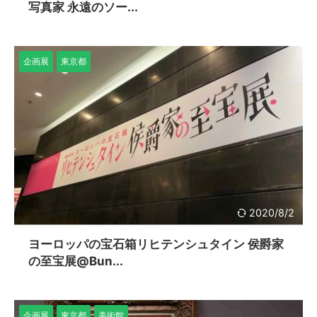
写真家 永遠のソー...
企画展
東京都
2020/8/2
ヨーロッパの宝石箱リヒテンシュタイン 侯爵家
の至宝展@Bun...
企画展
東京都
美術館