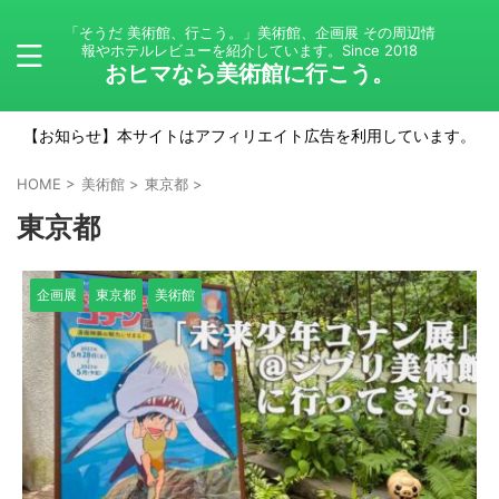
「そうだ 美術館、行こう。」美術館、企画展 その周辺情
報やホテルレビューを紹介しています。Since 2018
おヒマなら美術館に行こう。
【お知らせ】本サイトはアフィリエイト広告を利用しています。
HOME
>
美術館
>
東京都
>
東京都
企画展
東京都
美術館